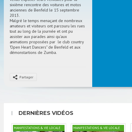
sixième rencontre des voitures et motos
anciennes de Benfeld le 15 septembre
2013.
Malgré le temps menaçant de nombreux
amateurs et visiteurs ont parcouru les rues
tout au long de la journée et ont pu
assister aux parades ainsi qu'aux
animations proposées par le club country
"Open Heart Dancers" de Benfeld et aux
démonstartions de Zumba.
De magnifiques véhicules ont concouru et
les lauréats se sont vu remettre leur prix
par Jennifer Lieber, 1
re
dauphine de Miss
Pays d’Alsace 2012, par la Marianne 2013
Partager
de Benfeld, , et par deux sportifs de
renom le footballeur Roland Wagner de
l’époque glorieuse du RCS, et Maxime
Dutter, nageur collectionnant de nombreux
titres de champion en sport adapté.
La cérémonie de clôture a finalement été
écourtée par la pluie qui, après avoir
DERNIÈRES VIDÉOS
ménagé les benfeldois et leurs visiteurs
toute la journée, s'est remise à tomber de
plus belle en fin d'après-midi. Peu importe,
MANIFESTATIONS & VIE LOCALE
MANIFESTATIONS & VIE LOCALE