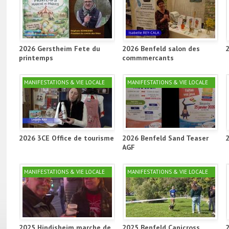
cette sixième rencontre avait été une
réussite.
images : Eric Ey , Jean-Jacques Knopf
montage : Jean-Jacques Knopf
2026 Gerstheim Fete du
2026 Benfeld salon des
printemps
commmercants
MANIFESTATIONS & VIE LOCALE
MANIFESTATIONS & VIE LOCALE
2026 3CE Office de tourisme
2026 Benfeld Sand Teaser
AGF
MANIFESTATIONS & VIE LOCALE
MANIFESTATIONS & VIE LOCALE
2025 Hindisheim marche de
2025 Benfeld Canicross