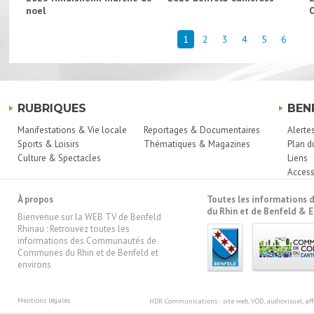
noel
1
2
3
4
5
6
RUBRIQUES
BEN
Manifestations & Vie locale
Reportages & Documentaires
Alerte
Sports & Loisirs
Thématiques & Magazines
Plan d
Culture & Spectacles
Liens
Access
À propos
Toutes les information
du Rhin et de Benfeld & E
Bienvenue sur la WEB TV de Benfeld
Rhinau : Retrouvez toutes les
informations des Communautés de
Communes du Rhin et de Benfeld et
environs
Mentions légales
HDR Communications
: site web, VOD, audiovisuel, 