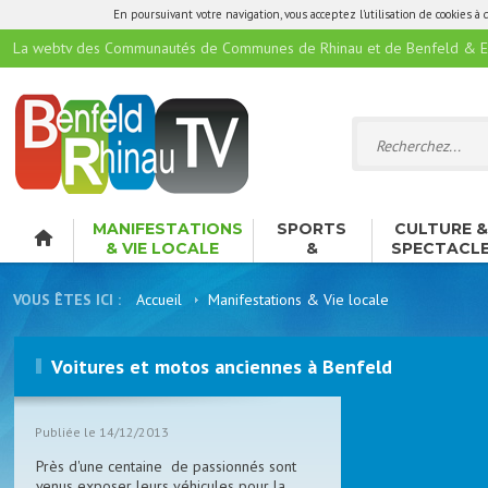
En poursuivant votre navigation, vous acceptez l'utilisation de cookies à 
La webtv des Communautés de Communes de Rhinau et de Benfeld & E
MANIFESTATIONS
SPORTS
CULTURE 
& VIE LOCALE
&
SPECTACL
LOISIRS
VOUS ÊTES ICI :
Accueil
Manifestations & Vie locale
Voitures et motos anciennes à Benfeld
Publiée le 14/12/2013
Près d'une centaine de passionnés sont
venus exposer leurs véhicules pour la