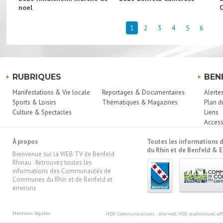
noel
1
2
3
4
5
6
RUBRIQUES
BEN
Manifestations & Vie locale
Reportages & Documentaires
Alerte
Sports & Loisirs
Thématiques & Magazines
Plan d
Culture & Spectacles
Liens
Access
À propos
Toutes les information
du Rhin et de Benfeld & E
Bienvenue sur la WEB TV de Benfeld
Rhinau : Retrouvez toutes les
informations des Communautés de
Communes du Rhin et de Benfeld et
environs
Mentions légales
HDR Communications
: site web, VOD, audiovisuel, 