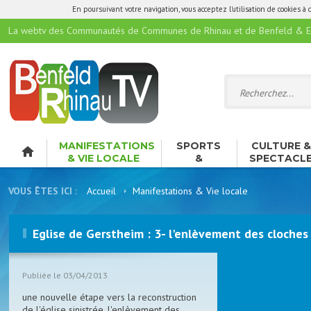
En poursuivant votre navigation, vous acceptez l'utilisation de cookies à 
La webtv des Communautés de Communes de Rhinau et de Benfeld & E
MANIFESTATIONS
SPORTS
CULTURE 
& VIE LOCALE
&
SPECTACL
LOISIRS
VOUS ÊTES ICI :
Accueil
Manifestations & Vie locale
Eglise de Gerstheim : 3- l'enlèvement des cloches
Publiée le 03/04/2013
une nouvelle étape vers la reconstruction
de l'église sinistrée, l'enlèvement des