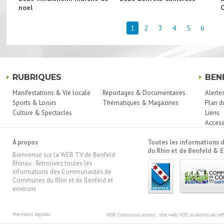
noel
1
2
3
4
5
6
RUBRIQUES
BEN
Manifestations & Vie locale
Reportages & Documentaires
Alerte
Sports & Loisirs
Thématiques & Magazines
Plan d
Culture & Spectacles
Liens
Access
À propos
Toutes les information
du Rhin et de Benfeld & E
Bienvenue sur la WEB TV de Benfeld
Rhinau : Retrouvez toutes les
informations des Communautés de
Communes du Rhin et de Benfeld et
environs
Mentions légales
HDR Communications
: site web, VOD, audiovisuel, 