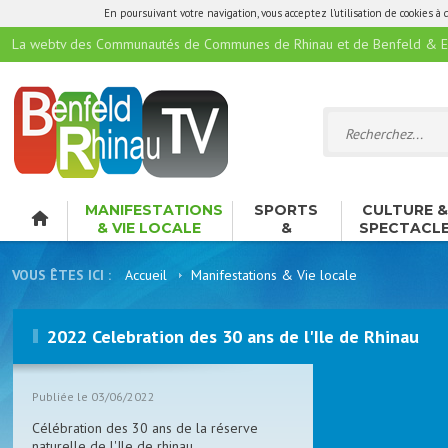
En poursuivant votre navigation, vous acceptez l'utilisation de cookies à 
La webtv des Communautés de Communes de Rhinau et de Benfeld & E
MANIFESTATIONS
SPORTS
CULTURE 
& VIE LOCALE
&
SPECTACL
LOISIRS
VOUS ÊTES ICI :
Accueil
Manifestations & Vie locale
2022 Celebration des 30 ans de l'Ile de Rhinau
Publiée le 03/06/2022
Célébration des 30 ans de la réserve
naturelle de l'Ile de rhinau.