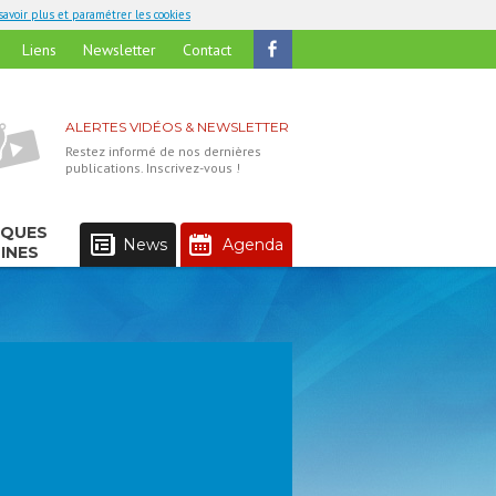
savoir plus et paramétrer les cookies
Liens
Newsletter
Contact
ALERTES VIDÉOS & NEWSLETTER
Restez informé de nos dernières
publications. Inscrivez-vous !
IQUES
News
Agenda
INES