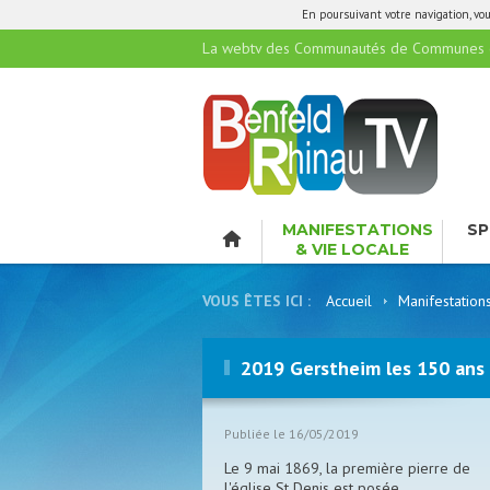
En poursuivant votre navigation, vous
La webtv des Communautés de Communes de
MANIFESTATIONS
SP
& VIE LOCALE
LO
VOUS ÊTES ICI :
Accueil
Manifestation
2019 Gerstheim les 150 ans d
Publiée le 16/05/2019
Le 9 mai 1869, la première pierre de
l'église St Denis est posée.