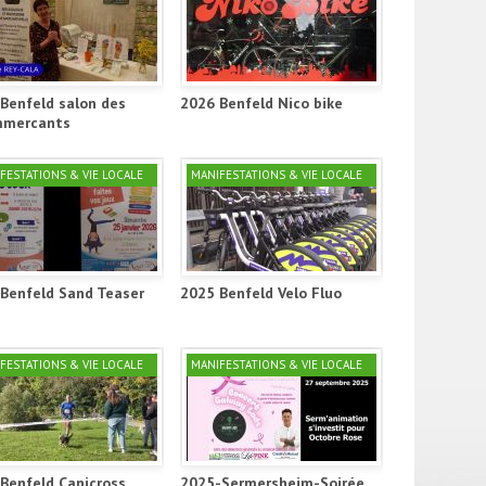
Benfeld salon des
2026 Benfeld Nico bike
mercants
FESTATIONS & VIE LOCALE
MANIFESTATIONS & VIE LOCALE
Benfeld Sand Teaser
2025 Benfeld Velo Fluo
FESTATIONS & VIE LOCALE
MANIFESTATIONS & VIE LOCALE
Benfeld Canicross
2025-Sermersheim-Soirée