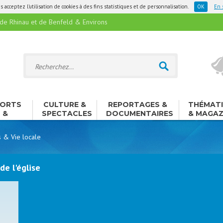
 acceptez l'utilisation de cookies à des fins statistiques et de personnalisation.
En 
 Rhinau et de Benfeld & Environs
ORTS
CULTURE &
REPORTAGES &
THÉMAT
&
SPECTACLES
DOCUMENTAIRES
& MAGAZ
ISIRS
s & Vie locale
e l'église