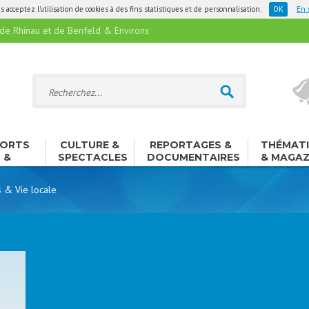
 acceptez l'utilisation de cookies à des fins statistiques et de personnalisation.
En 
 Rhinau et de Benfeld & Environs
ORTS
CULTURE &
REPORTAGES &
THÉMAT
&
SPECTACLES
DOCUMENTAIRES
& MAGAZ
ISIRS
s & Vie locale
i