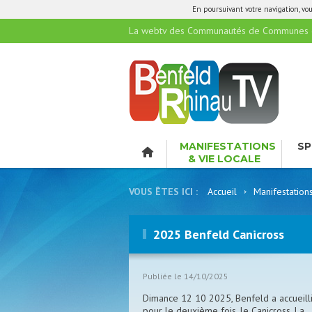
En poursuivant votre navigation, vous
La webtv des Communautés de Communes de
MANIFESTATIONS
SP
& VIE LOCALE
LO
VOUS ÊTES ICI :
Accueil
Manifestation
2025 Benfeld Canicross
Publiée le 14/10/2025
Dimance 12 10 2025, Benfeld a accueill
pour le deuxième fois, le Canicross. La