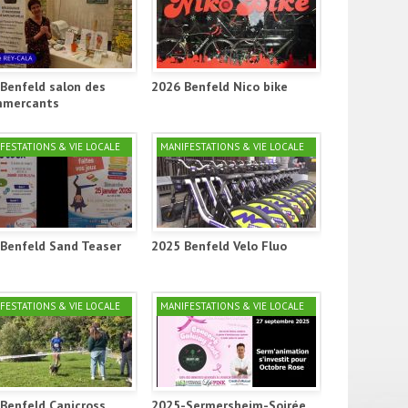
Benfeld salon des
2026 Benfeld Nico bike
mercants
FESTATIONS & VIE LOCALE
MANIFESTATIONS & VIE LOCALE
Benfeld Sand Teaser
2025 Benfeld Velo Fluo
FESTATIONS & VIE LOCALE
MANIFESTATIONS & VIE LOCALE
Benfeld Canicross
2025-Sermersheim-Soirée