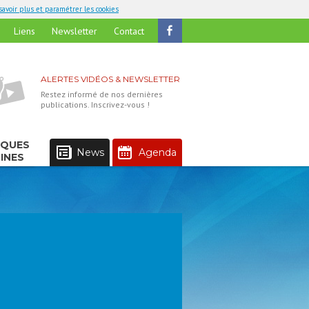
savoir plus et paramétrer les cookies
Liens
Newsletter
Contact
ALERTES VIDÉOS & NEWSLETTER
Restez informé de nos dernières
publications. Inscrivez-vous !
IQUES
News
Agenda
INES