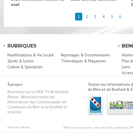
noel
1
2
3
4
5
6
RUBRIQUES
BEN
Manifestations & Vie locale
Reportages & Documentaires
Alerte
Sports & Loisirs
Thématiques & Magazines
Plan d
Culture & Spectacles
Liens
Access
À propos
Toutes les information
du Rhin et de Benfeld & E
Bienvenue sur la WEB TV de Benfeld
Rhinau : Retrouvez toutes les
informations des Communautés de
Communes du Rhin et de Benfeld et
environs
Mentions légales
HDR Communications
: site web, VOD, audiovisuel, 