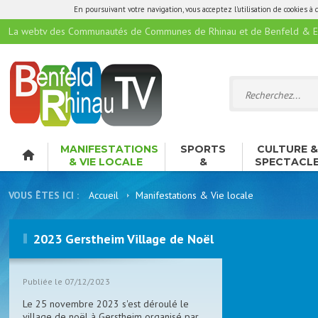
En poursuivant votre navigation, vous acceptez l'utilisation de cookies à 
La webtv des Communautés de Communes de Rhinau et de Benfeld & E
MANIFESTATIONS
SPORTS
CULTURE 
& VIE LOCALE
&
SPECTACL
LOISIRS
VOUS ÊTES ICI :
Accueil
Manifestations & Vie locale
2023 Gerstheim Village de Noël
Publiée le 07/12/2023
Le 25 novembre 2023 s'est déroulé le
village de noël à Gerstheim organisé par