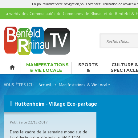
En poursuivant votre navigation, vous acceptez l'utilisation de cookies à 
La webtv des Communautés de Communes de Rhinau et de Benfeld & E
MANIFESTATIONS
SPORTS
CULTURE 
& VIE LOCALE
&
SPECTACL
LOISIRS
VOUS ÊTES ICI :
Accueil
Manifestations & Vie locale
Huttenheim - Village Eco-partage
Publiée le 22/12/2017
Dans le cadre de la semaine mondiale de
la réduction des déchets le SMICTOM