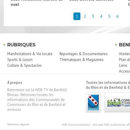
noel
1
2
3
4
5
6
RUBRIQUES
BEN
Manifestations & Vie locale
Reportages & Documentaires
Alerte
Sports & Loisirs
Thématiques & Magazines
Plan d
Culture & Spectacles
Liens
Access
À propos
Toutes les information
du Rhin et de Benfeld & E
Bienvenue sur la WEB TV de Benfeld
Rhinau : Retrouvez toutes les
informations des Communautés de
Communes du Rhin et de Benfeld et
environs
Mentions légales
HDR Communications
: site web, VOD, audiovisuel, 