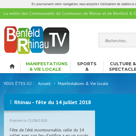
En poursuivant votre navigation, vous acceptez l'utilisation de cookies à 
La webtv des Communautés de Communes de Rhinau et de Benfeld & E
MANIFESTATIONS
SPORTS
CULTURE 
& VIE LOCALE
&
SPECTACL
LOISIRS
VOUS ÊTES ICI :
Accueil
Manifestations & Vie locale
Rhinau - fête du 14 juillet 2018
Publiée le 25/08/2018
Fête de l'été incontournable, celle du 14
juillet avec son feu d'artifice a eu un succès