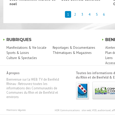
noel
1
2
3
4
5
6
RUBRIQUES
BEN
Manifestations & Vie locale
Reportages & Documentaires
Alerte
Sports & Loisirs
Thématiques & Magazines
Plan d
Culture & Spectacles
Liens
Access
À propos
Toutes les information
du Rhin et de Benfeld & E
Bienvenue sur la WEB TV de Benfeld
Rhinau : Retrouvez toutes les
informations des Communautés de
Communes du Rhin et de Benfeld et
environs
Mentions légales
HDR Communications
: site web, VOD, audiovisuel, 