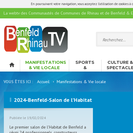
En poursuivant votre navigation, vous acceptez l'utilisation de cookies à 
La webtv des Communautés de Communes de Rhinau et de Benfeld & E
MANIFESTATIONS
SPORTS
CULTURE 
& VIE LOCALE
&
SPECTACL
LOISIRS
VOUS ÊTES ICI :
Accueil
Manifestations & Vie locale
2024-Benfeld-Salon de l'Habitat
Publiée le 19/02/2024
Le premier salon de l'Habitat de Benfeld a
réuni 24 professionnels, constructeurs,