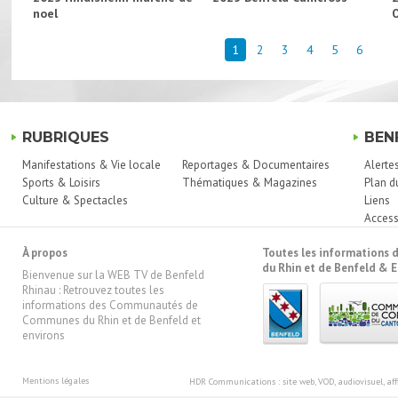
noel
1
2
3
4
5
6
RUBRIQUES
BEN
Manifestations & Vie locale
Reportages & Documentaires
Alerte
Sports & Loisirs
Thématiques & Magazines
Plan d
Culture & Spectacles
Liens
Access
À propos
Toutes les information
du Rhin et de Benfeld & E
Bienvenue sur la WEB TV de Benfeld
Rhinau : Retrouvez toutes les
informations des Communautés de
Communes du Rhin et de Benfeld et
environs
Mentions légales
HDR Communications
: site web, VOD, audiovisuel, 