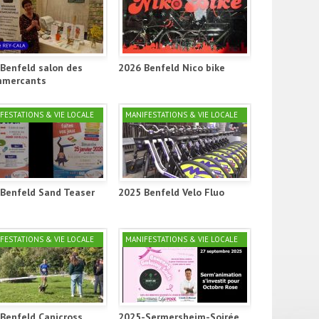
Benfeld salon des
2026 Benfeld Nico bike
mercants
FESTATIONS & VIE LOCALE
MANIFESTATIONS & VIE LOCALE
Benfeld Sand Teaser
2025 Benfeld Velo Fluo
FESTATIONS & VIE LOCALE
MANIFESTATIONS & VIE LOCALE
Benfeld Canicross
2025-Sermersheim-Soirée