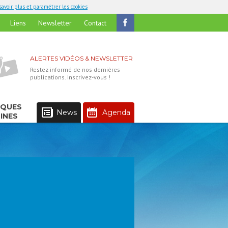
savoir plus et paramétrer les cookies
Liens
Newsletter
Contact
ALERTES VIDÉOS & NEWSLETTER
Restez informé de nos dernières
publications. Inscrivez-vous !
IQUES
News
Agenda
INES