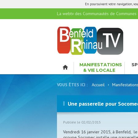
En poursuivant votre navigation, vous
La webtv des Communautés de Communes de
MANIFESTATIONS
SP
& VIE LOCALE
LO
VOUS ÊTES ICI :
Accueil
Manifestation
Une passerelle pour Socome
Publiée le 02/02/2015
Vendredi 16 janvier 2015, à Benfeld, le
groupe Socomec installe une passerell