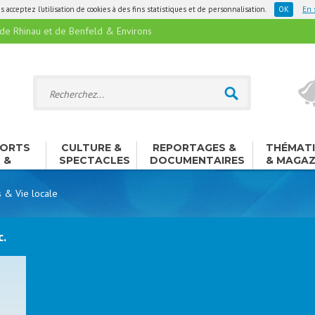
 acceptez l'utilisation de cookies à des fins statistiques et de personnalisation.
En 
 Rhinau et de Benfeld & Environs
ORTS
CULTURE &
REPORTAGES &
THÉMAT
&
SPECTACLES
DOCUMENTAIRES
& MAGAZ
ISIRS
s & Vie locale
c.
e