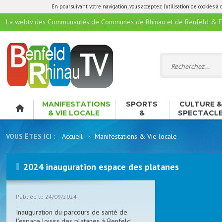
En poursuivant votre navigation, vous acceptez l'utilisation de cookies à 
La webtv des Communautés de Communes de Rhinau et de Benfeld & E
MANIFESTATIONS
SPORTS
CULTURE 
& VIE LOCALE
&
SPECTACL
LOISIRS
VOUS ÊTES ICI :
Accueil
Manifestations & Vie locale
2024 inauguration espace des platanes
Publiée le 24/09/2024
Inauguration du parcours de santé de
l'espace loisirs des platanes à Benfeld.