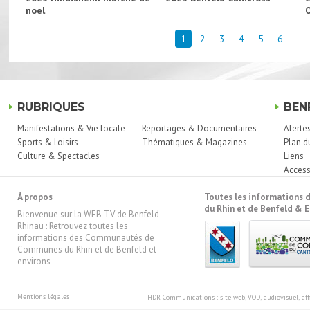
noel
1
2
3
4
5
6
RUBRIQUES
BEN
Manifestations & Vie locale
Reportages & Documentaires
Alerte
Sports & Loisirs
Thématiques & Magazines
Plan d
Culture & Spectacles
Liens
Access
À propos
Toutes les information
du Rhin et de Benfeld & E
Bienvenue sur la WEB TV de Benfeld
Rhinau : Retrouvez toutes les
informations des Communautés de
Communes du Rhin et de Benfeld et
environs
Mentions légales
HDR Communications
: site web, VOD, audiovisuel, 