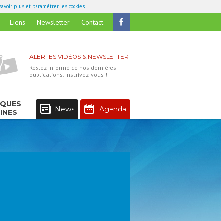
savoir plus et paramétrer les cookies
Liens
Newsletter
Contact
ALERTES VIDÉOS & NEWSLETTER
Restez informé de nos dernières
publications. Inscrivez-vous !
IQUES
News
Agenda
INES