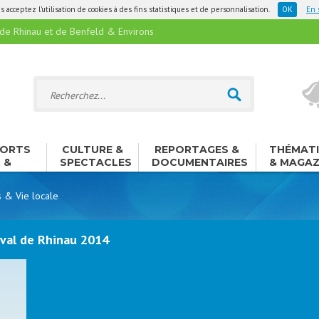
 acceptez l'utilisation de cookies à des fins statistiques et de personnalisation.
En 
 Rhinau et de Benfeld & Environs
ORTS
CULTURE &
REPORTAGES &
THÉMAT
&
SPECTACLES
DOCUMENTAIRES
& MAGAZ
ISIRS
s & Vie locale
aval de Rhinau 2014