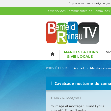
En poursuivant votre navigation, vous
La webtv des Communautés de Communes de
MANIFESTATIONS
SP
& VIE LOCALE
LO
VOUS ÊTES ICI :
Accueil
Manifestation
Cavalcade nocturne du carn
Publiée le 10/05/2014
tournage et montage : Eluard Cyrille
voix off : Eluard Sandra