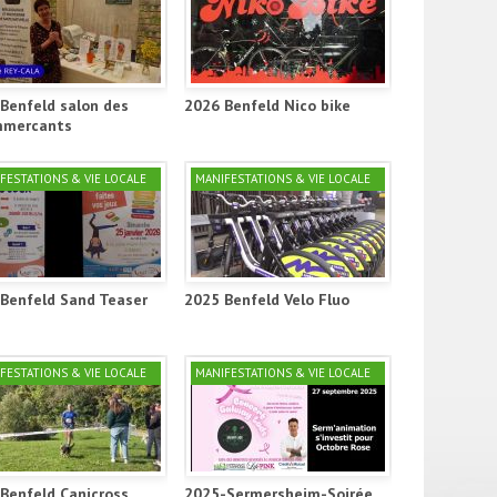
Benfeld salon des
2026 Benfeld Nico bike
mercants
FESTATIONS & VIE LOCALE
MANIFESTATIONS & VIE LOCALE
Benfeld Sand Teaser
2025 Benfeld Velo Fluo
FESTATIONS & VIE LOCALE
MANIFESTATIONS & VIE LOCALE
Benfeld Canicross
2025-Sermersheim-Soirée