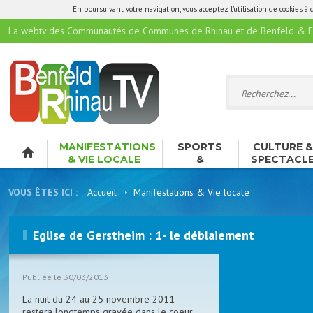
En poursuivant votre navigation, vous acceptez l'utilisation de cookies à 
La webtv des Communautés de Communes de Rhinau et de Benfeld & E
MANIFESTATIONS
SPORTS
CULTURE 
& VIE LOCALE
&
SPECTACL
LOISIRS
VOUS ÊTES ICI :
Accueil
Manifestations & Vie locale
Eglise de Gerstheim : 1- le déblaiement
Publiée le 30/03/2013
La nuit du 24 au 25 novembre 2011
restera longtemps gravée dans le coeur