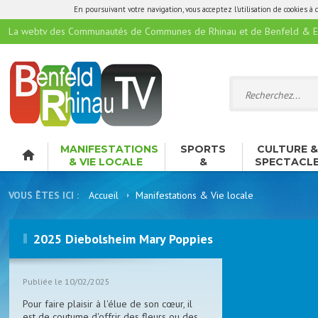
En poursuivant votre navigation, vous acceptez l'utilisation de cookies à 
La webtv des Communautés de Communes de Rhinau et de Benfeld & E
MANIFESTATIONS
SPORTS
CULTURE 
& VIE LOCALE
&
SPECTACL
LOISIRS
VOUS ÊTES ICI :
Accueil
Manifestations & Vie locale
2025 Diebolsheim Mary Poppies
Publiée le 10/02/2025
Pour faire plaisir à l'élue de son cœur, il
est de coutume d'offrir des fleurs ou des