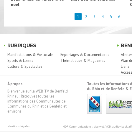
noel
1
2
3
4
5
6
RUBRIQUES
BEN
Manifestations & Vie locale
Reportages & Documentaires
Alerte
Sports & Loisirs
Thématiques & Magazines
Plan d
Culture & Spectacles
Liens
Access
À propos
Toutes les information
du Rhin et de Benfeld & E
Bienvenue sur la WEB TV de Benfeld
Rhinau : Retrouvez toutes les
informations des Communautés de
Communes du Rhin et de Benfeld et
environs
Mentions légales
HDR Communications
: site web, VOD, audiovisuel, 