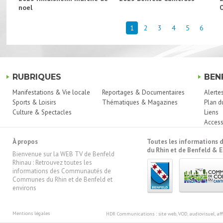
noel
1
2
3
4
5
6
RUBRIQUES
BEN
Manifestations & Vie locale
Reportages & Documentaires
Alerte
Sports & Loisirs
Thématiques & Magazines
Plan d
Culture & Spectacles
Liens
Access
À propos
Toutes les information
du Rhin et de Benfeld & E
Bienvenue sur la WEB TV de Benfeld
Rhinau : Retrouvez toutes les
informations des Communautés de
Communes du Rhin et de Benfeld et
environs
Mentions légales
HDR Communications
: site web, VOD, audiovisuel, 