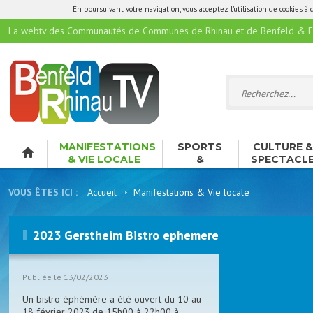
En poursuivant votre navigation, vous acceptez l'utilisation de cookies à 
La webtv des Communautés de Communes de Rhinau et de Benfeld & E
MANIFESTATIONS
SPORTS
CULTURE 
& VIE LOCALE
&
SPECTACL
LOISIRS
VOUS ÊTES ICI :
Accueil
Manifestations & Vie locale
2023 Gerstheim Bistro ephemere
Publiée le 13/02/2023
Un bistro éphémère a été ouvert du 10 au
18 février 2023.de 15h00 à 22h00 à