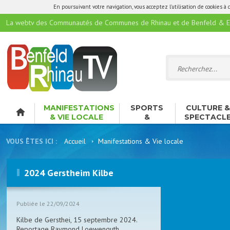
En poursuivant votre navigation, vous acceptez l'utilisation de cookies à 
La webtv des Communautés de Communes de Rhinau et de Benfeld & E
MANIFESTATIONS
SPORTS
CULTURE 
& VIE LOCALE
&
SPECTACL
LOISIRS
VOUS ÊTES ICI :
Accueil
Manifestations & Vie locale
2024 Gerstheim Kilbe
Publiée le 22/09/2024
Kilbe de Gersthei, 15 septembre 2024.
Reportage Raymond Loewenguth