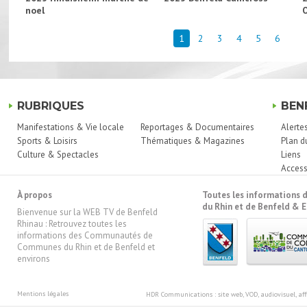
noel
1
2
3
4
5
6
RUBRIQUES
BEN
Manifestations & Vie locale
Reportages & Documentaires
Alerte
Sports & Loisirs
Thématiques & Magazines
Plan d
Culture & Spectacles
Liens
Access
À propos
Toutes les information
du Rhin et de Benfeld & E
Bienvenue sur la WEB TV de Benfeld
Rhinau : Retrouvez toutes les
informations des Communautés de
Communes du Rhin et de Benfeld et
environs
Mentions légales
HDR Communications
: site web, VOD, audiovisuel, 