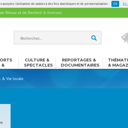
 acceptez l'utilisation de cookies à des fins statistiques et de personnalisation.
En 
 Rhinau et de Benfeld & Environs
ORTS
CULTURE &
REPORTAGES &
THÉMAT
&
SPECTACLES
DOCUMENTAIRES
& MAGAZ
ISIRS
s & Vie locale
ue