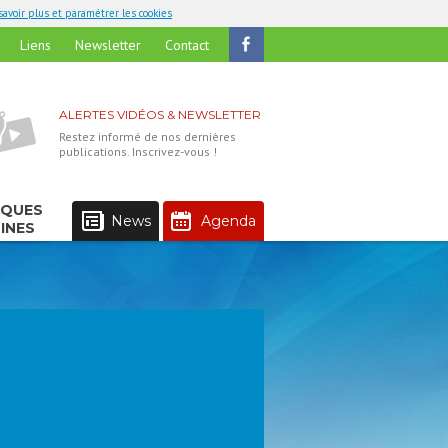
savoir plus et paramétrer les cookies
Liens
Newsletter
Contact
ALERTES VIDÉOS & NEWSLETTER
Restez informé de nos dernières
publications. Inscrivez-vous !
IQUES
News
Agenda
INES