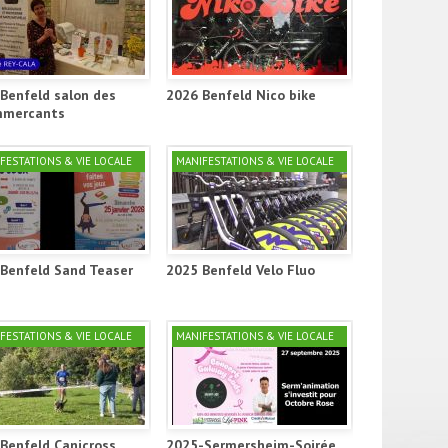
Benfeld salon des
2026 Benfeld Nico bike
mercants
FESTATIONS & VIE LOCALE
MANIFESTATIONS & VIE LOCALE
Benfeld Sand Teaser
2025 Benfeld Velo Fluo
FESTATIONS & VIE LOCALE
MANIFESTATIONS & VIE LOCALE
Benfeld Canicross
2025-Sermersheim-Soirée