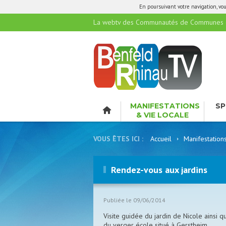
En poursuivant votre navigation, vous
La webtv des Communautés de Communes de
MANIFESTATIONS
SP
& VIE LOCALE
LO
VOUS ÊTES ICI :
Accueil
Manifestation
Rendez-vous aux jardins
Publiée le 09/06/2014
Visite guidée du jardin de Nicole ainsi q
du verger école situé à Gerstheim .