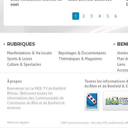
noel
1
2
3
4
5
6
RUBRIQUES
BEN
Manifestations & Vie locale
Reportages & Documentaires
Alerte
Sports & Loisirs
Thématiques & Magazines
Plan d
Culture & Spectacles
Liens
Access
À propos
Toutes les information
du Rhin et de Benfeld & E
Bienvenue sur la WEB TV de Benfeld
Rhinau : Retrouvez toutes les
informations des Communautés de
Communes du Rhin et de Benfeld et
environs
Mentions légales
HDR Communications
: site web, VOD, audiovisuel, 