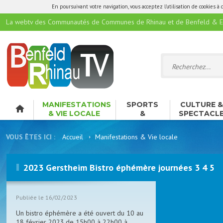
En poursuivant votre navigation, vous acceptez l'utilisation de cookies à 
La webtv des Communautés de Communes de Rhinau et de Benfeld & E
MANIFESTATIONS
SPORTS
CULTURE 
& VIE LOCALE
&
SPECTACL
LOISIRS
VOUS ÊTES ICI :
Accueil
Manifestations & Vie locale
2023 Gerstheim Bistro éphémère journées 3 4 5
Publiée le 16/02/2023
Un bistro éphémère a été ouvert du 10 au
18 février 2023.de 15h00 à 22h00 à