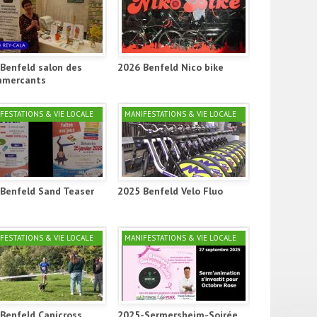
Benfeld salon des
2026 Benfeld Nico bike
mercants
FESTATIONS & VIE LOCALE
MANIFESTATIONS & VIE LOCALE
Benfeld Sand Teaser
2025 Benfeld Velo Fluo
FESTATIONS & VIE LOCALE
MANIFESTATIONS & VIE LOCALE
Benfeld Canicross
2025-Sermersheim-Soirée