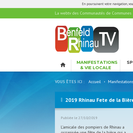
En poursuivant votre navigation, vous
La webtv des Communautés de Communes de
MANIFESTATIONS
SP
& VIE LOCALE
LO
VOUS ÊTES ICI :
Accueil
Manifestation
2019 Rhinau Fete de la Bièr
Publiée le 27/10/2019
L'amicale des pompiers de Rhinau a
organisée une fête de la bière qui a