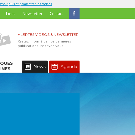
savoir plus et paramétrer les cookies
Liens
Newsletter
Contact
ALERTES VIDÉOS & NEWSLETTER
Restez informé de nos dernières
publications. Inscrivez-vous !
IQUES
News
Agenda
INES