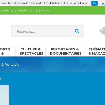
 acceptez l'utilisation de cookies à des fins statistiques et de personnalisation.
En 
 Rhinau et de Benfeld & Environs
ORTS
CULTURE &
REPORTAGES &
THÉMAT
&
SPECTACLES
DOCUMENTAIRES
& MAGAZ
ISIRS
s & Vie locale
e