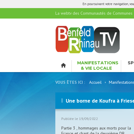
En poursuivant votre navigation, vous
La webtv des Communautés de Communes de
MANIFESTATIONS
SP
& VIE LOCALE
LO
VOUS ÊTES ICI :
Accueil
Manifestation
Une borne de Koufra à Fries
Publiée le 19/09/2022
Partie 3 , hommages aux morts pour la
France et chant de la deuxième DB.