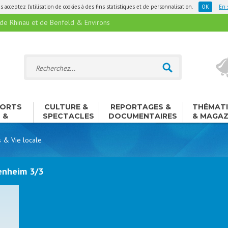
 acceptez l'utilisation de cookies à des fins statistiques et de personnalisation.
En 
 Rhinau et de Benfeld & Environs
ORTS
CULTURE &
REPORTAGES &
THÉMAT
&
SPECTACLES
DOCUMENTAIRES
& MAGAZ
ISIRS
s & Vie locale
enheim 3/3