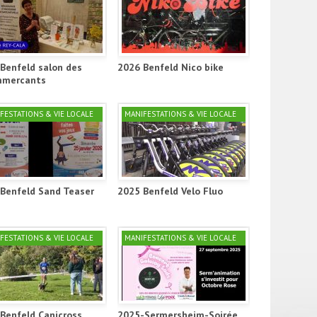
Benfeld salon des
2026 Benfeld Nico bike
mercants
FESTATIONS & VIE LOCALE
MANIFESTATIONS & VIE LOCALE
Benfeld Sand Teaser
2025 Benfeld Velo Fluo
FESTATIONS & VIE LOCALE
MANIFESTATIONS & VIE LOCALE
Benfeld Canicross
2025-Sermersheim-Soirée