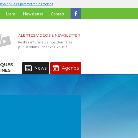
savoir plus et paramétrer les cookies
Liens
Newsletter
Contact
ALERTES VIDÉOS & NEWSLETTER
Restez informé de nos dernières
publications. Inscrivez-vous !
IQUES
News
Agenda
INES