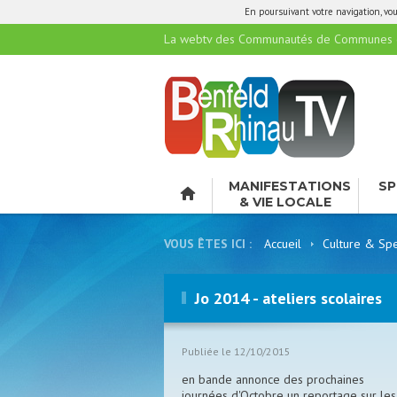
En poursuivant votre navigation, vous
La webtv des Communautés de Communes de
MANIFESTATIONS
SP
& VIE LOCALE
LO
VOUS ÊTES ICI :
Accueil
Culture & Spe
Jo 2014 - ateliers scolaires
Publiée le 12/10/2015
en bande annonce des prochaines
journées d'Octobre un reportage sur les