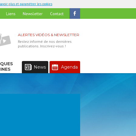
savoir plus et paramétrer les cookies
Liens
Newsletter
Contact
ALERTES VIDÉOS & NEWSLETTER
Restez informé de nos dernières
publications. Inscrivez-vous !
IQUES
News
Agenda
INES