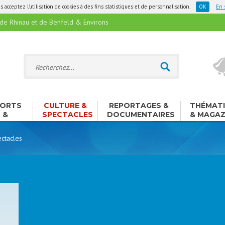
 acceptez l'utilisation de cookies à des fins statistiques et de personnalisation.
En 
 Rhinau et de Benfeld & Environs
ORTS
CULTURE &
REPORTAGES &
THÉMAT
&
SPECTACLES
DOCUMENTAIRES
& MAGAZ
ISIRS
ctacles