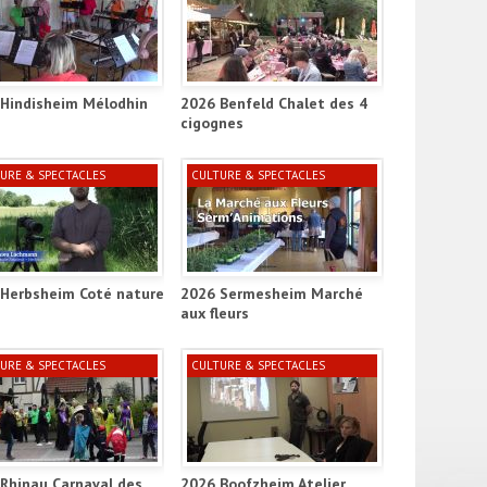
ct_ill
Hindisheim Mélodhin
2026 Benfeld Chalet des 4
cigognes
URE & SPECTACLES
CULTURE & SPECTACLES
Herbsheim Coté nature
2026 Sermesheim Marché
aux fleurs
URE & SPECTACLES
CULTURE & SPECTACLES
Rhinau Carnaval des
2026 Boofzheim Atelier