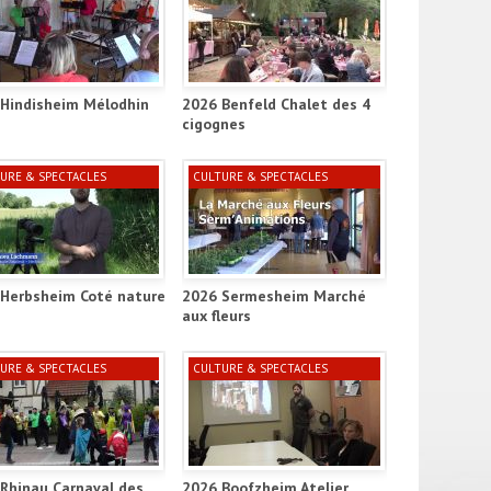
ct_ill
Hindisheim Mélodhin
2026 Benfeld Chalet des 4
cigognes
URE & SPECTACLES
CULTURE & SPECTACLES
Herbsheim Coté nature
2026 Sermesheim Marché
aux fleurs
URE & SPECTACLES
CULTURE & SPECTACLES
Rhinau Carnaval des
2026 Boofzheim Atelier