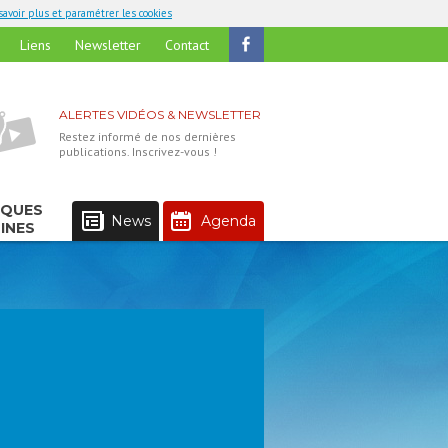
savoir plus et paramétrer les cookies
Liens
Newsletter
Contact
ALERTES VIDÉOS & NEWSLETTER
Restez informé de nos dernières
publications. Inscrivez-vous !
IQUES
News
Agenda
INES