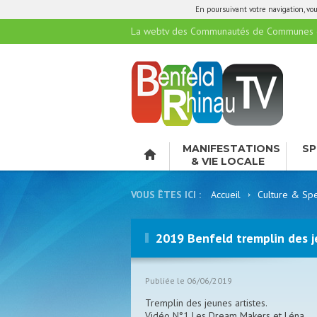
En poursuivant votre navigation, vous
La webtv des Communautés de Communes de
MANIFESTATIONS
SP
& VIE LOCALE
LO
VOUS ÊTES ICI :
Accueil
Culture & Spe
2019 Benfeld tremplin des je
Publiée le 06/06/2019
Tremplin des jeunes artistes.
Vidéo N°1 Les Dream Makers et Léna