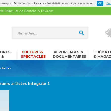
 acceptez l'utilisation de cookies à des fins statistiques et de personnalisation.
En 
 Rhinau et de Benfeld & Environs
ORTS
CULTURE &
REPORTAGES &
THÉMAT
&
SPECTACLES
DOCUMENTAIRES
& MAGAZ
ISIRS
ctacles
unrs artistes Integrale 1