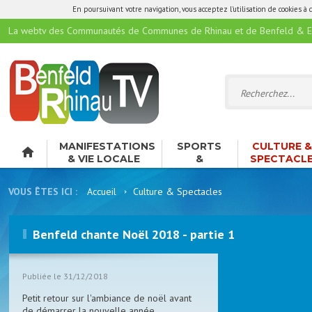
En poursuivant votre navigation, vous acceptez l'utilisation de cookies à 
La webtv des Communautés de Communes de Rhinau et de Benfeld & E
MANIFESTATIONS
SPORTS
CULTURE 
& VIE LOCALE
&
SPECTACL
LOISIRS
VOUS ÊTES ICI :
Accueil
Culture & Spectacles
Benfeld chante Noël 2018 - partie 1
Publiée le 31/12/2018
Petit retour sur l'ambiance de noël avant
de démarrer la nouvelle année.