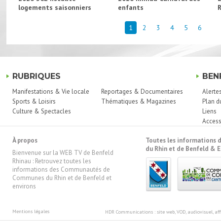
logements saisonniers
enfants
1
2
3
4
5
6
RUBRIQUES
BEN
Manifestations & Vie locale
Reportages & Documentaires
Alerte
Sports & Loisirs
Thématiques & Magazines
Plan d
Culture & Spectacles
Liens
Access
À propos
Toutes les information
du Rhin et de Benfeld & E
Bienvenue sur la WEB TV de Benfeld
Rhinau : Retrouvez toutes les
informations des Communautés de
Communes du Rhin et de Benfeld et
environs
Mentions légales
HDR Communications
: site web, VOD, audiovisuel, 