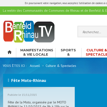
En poursuivant votre navigation, vous acceptez l'utilisation de cookies à 
La webtv des Communautés de Communes de Rhinau et de Benfeld & E
MANIFESTATIONS
SPORTS
CULTURE 
& VIE LOCALE
&
SPECTACL
LOISIRS
VOUS ÊTES ICI :
Accueil
Culture & Spectacles
Fête Moto-Rhinau
Publiée le 15/11/2015
Fête de la Moto, organisée par le MOTO
RHINAU le 11/10/2015 de 9h à 18h sur le