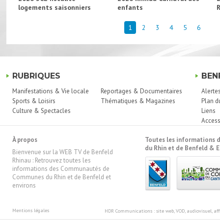
logements saisonniers
enfants
1
2
3
4
5
6
RUBRIQUES
BEN
Manifestations & Vie locale
Reportages & Documentaires
Alerte
Sports & Loisirs
Thématiques & Magazines
Plan d
Culture & Spectacles
Liens
Access
À propos
Toutes les information
du Rhin et de Benfeld & E
Bienvenue sur la WEB TV de Benfeld
Rhinau : Retrouvez toutes les
informations des Communautés de
Communes du Rhin et de Benfeld et
environs
Mentions légales
HDR Communications
: site web, VOD, audiovisuel, 