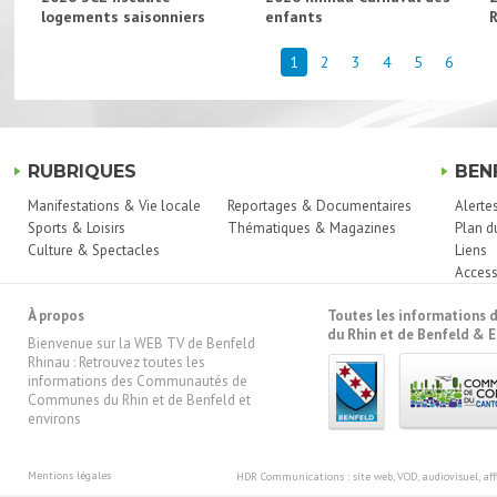
logements saisonniers
enfants
1
2
3
4
5
6
RUBRIQUES
BEN
Manifestations & Vie locale
Reportages & Documentaires
Alerte
Sports & Loisirs
Thématiques & Magazines
Plan d
Culture & Spectacles
Liens
Access
À propos
Toutes les information
du Rhin et de Benfeld & E
Bienvenue sur la WEB TV de Benfeld
Rhinau : Retrouvez toutes les
informations des Communautés de
Communes du Rhin et de Benfeld et
environs
Mentions légales
HDR Communications
: site web, VOD, audiovisuel, 