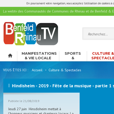
En poursuivant votre navigation, vous acceptez l'utilisation de cookies à 
La webtv des Communautés de Communes de Rhinau et de Benfeld & E
MANIFESTATIONS
SPORTS
CULTURE 
& VIE LOCALE
&
SPECTACL
LOISIRS
VOUS ÊTES ICI :
Accueil
Culture & Spectacles
Hindisheim - 2019 - Fête de la musique - partie 1 
Publiée le 21/08/2019
Jeudi 27 juin Hinsdisheim mettait à
l'honneur musiciens et chanteurs locaux. La