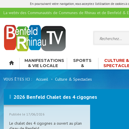
En poursuivant votre navigation, vous acceptez l'utilisation de cookies à 
La webtv des Communautés de Communes de Rhinau et de Benfeld & E
MANIFESTATIONS
SPORTS
CULTURE 
& VIE LOCALE
&
SPECTACL
LOISIRS
VOUS ÊTES ICI :
Accueil
Culture & Spectacles
2026 Benfeld Chalet des 4 cigognes
Publiée le 17/06/2026
Le chalet des 4 cigognes a ouvert au plan
d'eau de Benfeld