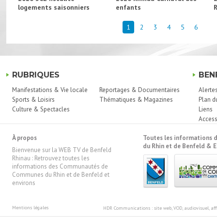
logements saisonniers
enfants
1
2
3
4
5
6
RUBRIQUES
BEN
Manifestations & Vie locale
Reportages & Documentaires
Alerte
Sports & Loisirs
Thématiques & Magazines
Plan d
Culture & Spectacles
Liens
Access
À propos
Toutes les information
du Rhin et de Benfeld & E
Bienvenue sur la WEB TV de Benfeld
Rhinau : Retrouvez toutes les
informations des Communautés de
Communes du Rhin et de Benfeld et
environs
Mentions légales
HDR Communications
: site web, VOD, audiovisuel, 