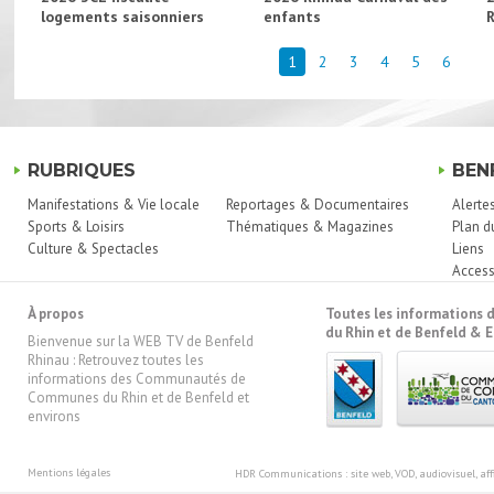
logements saisonniers
enfants
1
2
3
4
5
6
RUBRIQUES
BEN
Manifestations & Vie locale
Reportages & Documentaires
Alerte
Sports & Loisirs
Thématiques & Magazines
Plan d
Culture & Spectacles
Liens
Access
À propos
Toutes les information
du Rhin et de Benfeld & E
Bienvenue sur la WEB TV de Benfeld
Rhinau : Retrouvez toutes les
informations des Communautés de
Communes du Rhin et de Benfeld et
environs
Mentions légales
HDR Communications
: site web, VOD, audiovisuel, 