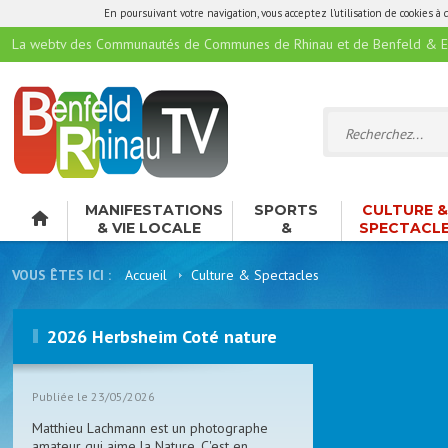
En poursuivant votre navigation, vous acceptez l'utilisation de cookies à 
La webtv des Communautés de Communes de Rhinau et de Benfeld & E
MANIFESTATIONS
SPORTS
CULTURE 
& VIE LOCALE
&
SPECTACL
LOISIRS
VOUS ÊTES ICI :
Accueil
Culture & Spectacles
2026 Herbsheim Coté nature
Publiée le 23/05/2026
Matthieu Lachmann est un photographe
amateur qui aime la Nature. C'est en