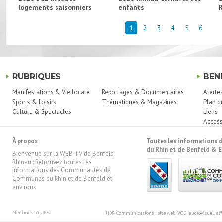
logements saisonniers
enfants
1
2
3
4
5
6
RUBRIQUES
BEN
Manifestations & Vie locale
Reportages & Documentaires
Alerte
Sports & Loisirs
Thématiques & Magazines
Plan d
Culture & Spectacles
Liens
Access
À propos
Toutes les information
du Rhin et de Benfeld & E
Bienvenue sur la WEB TV de Benfeld
Rhinau : Retrouvez toutes les
informations des Communautés de
Communes du Rhin et de Benfeld et
environs
Mentions légales
HDR Communications
: site web, VOD, audiovisuel, 