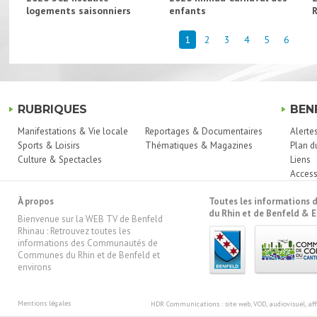
logements saisonniers
enfants
1
2
3
4
5
6
RUBRIQUES
BEN
Manifestations & Vie locale
Reportages & Documentaires
Alerte
Sports & Loisirs
Thématiques & Magazines
Plan d
Culture & Spectacles
Liens
Access
À propos
Toutes les information
du Rhin et de Benfeld & E
Bienvenue sur la WEB TV de Benfeld
Rhinau : Retrouvez toutes les
informations des Communautés de
Communes du Rhin et de Benfeld et
environs
Mentions légales
HDR Communications
: site web, VOD, audiovisuel, 