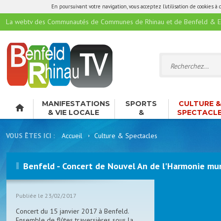
En poursuivant votre navigation, vous acceptez l'utilisation de cookies à 
La webtv des Communautés de Communes de Rhinau et de Benfeld & E
MANIFESTATIONS
SPORTS
CULTURE 
& VIE LOCALE
&
SPECTACL
LOISIRS
VOUS ÊTES ICI :
Accueil
Culture & Spectacles
Benfeld - Concert de Nouvel An de l'Harmonie muni
Publiée le 23/02/2017
Concert du 15 janvier 2017 à Benfeld.
Ensemble de flûtes traversières sous la