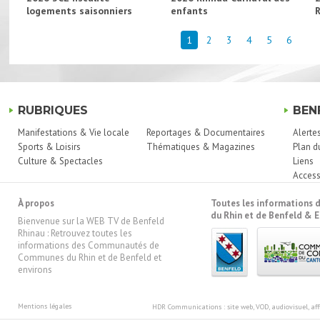
logements saisonniers
enfants
1
2
3
4
5
6
RUBRIQUES
BEN
Manifestations & Vie locale
Reportages & Documentaires
Alerte
Sports & Loisirs
Thématiques & Magazines
Plan d
Culture & Spectacles
Liens
Access
À propos
Toutes les information
du Rhin et de Benfeld & E
Bienvenue sur la WEB TV de Benfeld
Rhinau : Retrouvez toutes les
informations des Communautés de
Communes du Rhin et de Benfeld et
environs
Mentions légales
HDR Communications
: site web, VOD, audiovisuel, 