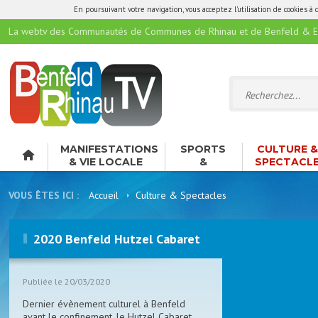
En poursuivant votre navigation, vous acceptez l'utilisation de cookies à 
La webtv des Communautés de Communes de Rhinau et de Benfeld & E
MANIFESTATIONS
SPORTS
CULTURE 
& VIE LOCALE
&
SPECTACL
LOISIRS
VOUS ÊTES ICI :
Accueil
Culture & Spectacles
2020 Benfeld Hutzel Cabaret
Publiée le 20/03/2020
Dernier évènement culturel à Benfeld
avant le confinement, le Hutzel Cabaret