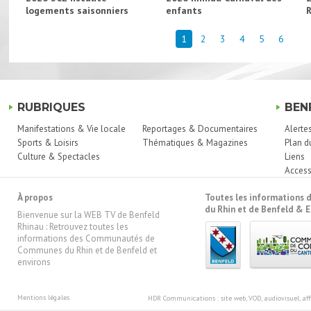
logements saisonniers
enfants
1
2
3
4
5
6
RUBRIQUES
BEN
Manifestations & Vie locale
Reportages & Documentaires
Alerte
Sports & Loisirs
Thématiques & Magazines
Plan d
Culture & Spectacles
Liens
Access
À propos
Toutes les information
du Rhin et de Benfeld & E
Bienvenue sur la WEB TV de Benfeld
Rhinau : Retrouvez toutes les
informations des Communautés de
Communes du Rhin et de Benfeld et
environs
Mentions légales
HDR Communications
: site web, VOD, audiovisuel, 