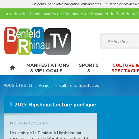
En poursuivant votre navigation, vous acceptez l'utilisation de cookies à 
La webtv des Communautés de Communes de Rhinau et de Benfeld & E
MANIFESTATIONS
SPORTS
CULTURE 
& VIE LOCALE
&
SPECTACL
LOISIRS
VOUS ÊTES ICI :
Accueil
Culture & Spectacles
2025 Hipsheim Lecture poetique
Publiée le 19/11/2025
Les amis de la Dimière à Hipsheim ont
reçu les auteurs de "Paroles en échos - Litt