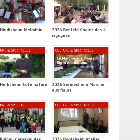
ct_ill
Hindisheim Mélodhin
2026 Benfeld Chalet des 4
cigognes
URE & SPECTACLES
CULTURE & SPECTACLES
Herbsheim Coté nature
2026 Sermesheim Marché
aux fleurs
URE & SPECTACLES
CULTURE & SPECTACLES
Rhinau Carnaval des
2026 Boofzheim Atelier