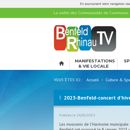
En poursuivant votre navigation, vous
La webtv des Communautés de Communes de
MANIFESTATIONS
SP
& VIE LOCALE
LO
VOUS ÊTES ICI :
Accueil
Culture & Spe
2023-Benfeld-concert d'hive
Publiée le 24/02/2023
Les musiciens de l'Harmonie municipale
Benfeld ont proposé le 8 janvier 2023 