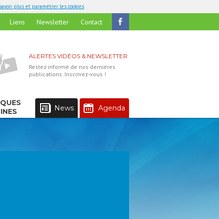
savoir plus et paramétrer les cookies
Liens
Newsletter
Contact
ALERTES VIDÉOS & NEWSLETTER
Restez informé de nos dernières
publications. Inscrivez-vous !
IQUES
News
Agenda
INES