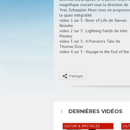
magnifique concert sous la direction de
Yves Scheppler. Nous vous en proposon
la quasi intégralité.
video 1 sur 5 : River of Life de Steven
Reineke
video 2 sur 5 : Lightning Fields de John
Mackey
video 3 sur 5 : A Princess's Tale de
Thomas Doss
video 4 sur 5 : Voyage to the End of the
Earth de Benjamin Yeo
video 5 sur 5 : Et The nightmare before
Christmas de Danny Elfman.
Partager
Un reportage de Jean Jacques KNOPF
DERNIÈRES VIDÉOS
CULTURE & SPECTACLES
CULT