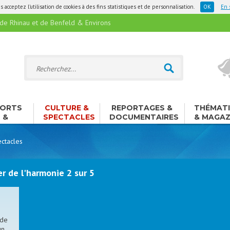
 acceptez l'utilisation de cookies à des fins statistiques et de personnalisation.
En 
 Rhinau et de Benfeld & Environs
ORTS
CULTURE &
REPORTAGES &
THÉMAT
&
SPECTACLES
DOCUMENTAIRES
& MAGAZ
ISIRS
ctacles
r de l'harmonie 2 sur 5
 de
un