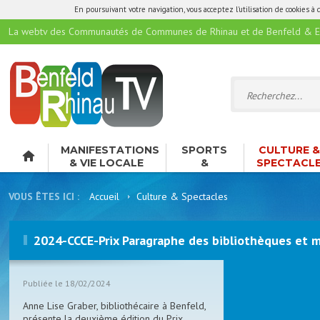
En poursuivant votre navigation, vous acceptez l'utilisation de cookies à 
La webtv des Communautés de Communes de Rhinau et de Benfeld & E
MANIFESTATIONS
SPORTS
CULTURE 
& VIE LOCALE
&
SPECTACL
LOISIRS
VOUS ÊTES ICI :
Accueil
Culture & Spectacles
2024-CCCE-Prix Paragraphe des bibliothèques et 
Publiée le 18/02/2024
Anne Lise Graber, bibliothécaire à Benfeld,
présente la deuxième édition du Prix