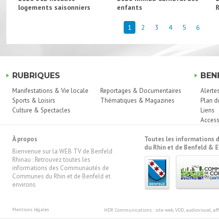
logements saisonniers
enfants
1
2
3
4
5
6
RUBRIQUES
BEN
Manifestations & Vie locale
Reportages & Documentaires
Alerte
Sports & Loisirs
Thématiques & Magazines
Plan d
Culture & Spectacles
Liens
Access
À propos
Toutes les information
du Rhin et de Benfeld & E
Bienvenue sur la WEB TV de Benfeld
Rhinau : Retrouvez toutes les
informations des Communautés de
Communes du Rhin et de Benfeld et
environs
Mentions légales
HDR Communications
: site web, VOD, audiovisuel, 