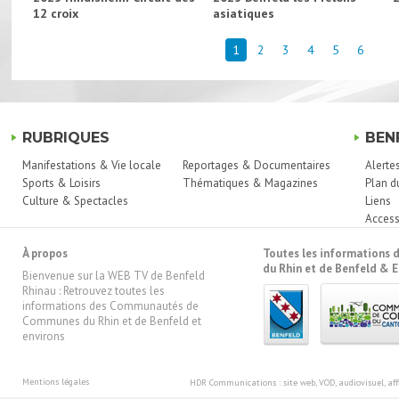
12 croix
asiatiques
1
2
3
4
5
6
RUBRIQUES
BEN
Manifestations & Vie locale
Reportages & Documentaires
Alerte
Sports & Loisirs
Thématiques & Magazines
Plan d
Culture & Spectacles
Liens
Access
À propos
Toutes les information
du Rhin et de Benfeld & E
Bienvenue sur la WEB TV de Benfeld
Rhinau : Retrouvez toutes les
informations des Communautés de
Communes du Rhin et de Benfeld et
environs
Mentions légales
HDR Communications
: site web, VOD, audiovisuel, 