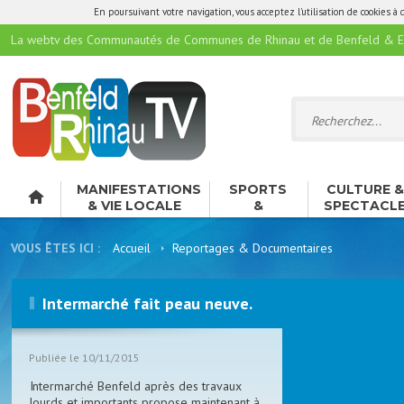
En poursuivant votre navigation, vous acceptez l'utilisation de cookies à 
La webtv des Communautés de Communes de Rhinau et de Benfeld & E
MANIFESTATIONS
SPORTS
CULTURE 
& VIE LOCALE
&
SPECTACL
LOISIRS
VOUS ÊTES ICI :
Accueil
Reportages & Documentaires
Intermarché fait peau neuve.
Publiée le 10/11/2015
Intermarché Benfeld après des travaux
lourds et importants propose maintenant à