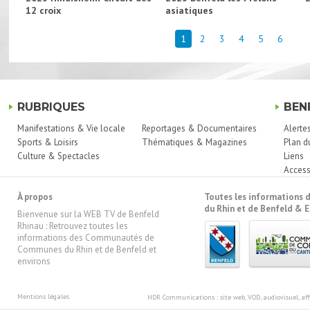
12 croix
asiatiques
1
2
3
4
5
6
RUBRIQUES
BEN
Manifestations & Vie locale
Reportages & Documentaires
Alerte
Sports & Loisirs
Thématiques & Magazines
Plan d
Culture & Spectacles
Liens
Access
À propos
Toutes les information
du Rhin et de Benfeld & E
Bienvenue sur la WEB TV de Benfeld
Rhinau : Retrouvez toutes les
informations des Communautés de
Communes du Rhin et de Benfeld et
environs
Mentions légales
HDR Communications
: site web, VOD, audiovisuel, 