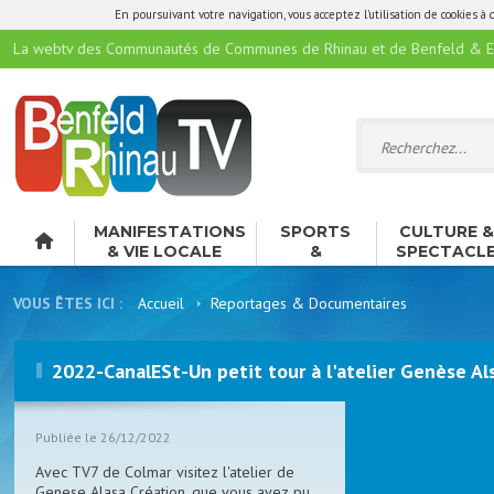
En poursuivant votre navigation, vous acceptez l'utilisation de cookies à 
La webtv des Communautés de Communes de Rhinau et de Benfeld & E
MANIFESTATIONS
SPORTS
CULTURE 
& VIE LOCALE
&
SPECTACL
LOISIRS
VOUS ÊTES ICI :
Accueil
Reportages & Documentaires
2022-CanalESt-Un petit tour à l'atelier Genèse Al
Publiée le 26/12/2022
Avec TV7 de Colmar visitez l'atelier de
Genese Alasa Création, que vous avez pu