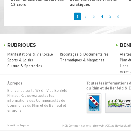
12 croix
asiatiques
1
2
3
4
5
6
RUBRIQUES
BEN
Manifestations & Vie locale
Reportages & Documentaires
Alerte
Sports & Loisirs
Thématiques & Magazines
Plan d
Culture & Spectacles
Liens
Access
À propos
Toutes les information
du Rhin et de Benfeld & E
Bienvenue sur la WEB TV de Benfeld
Rhinau : Retrouvez toutes les
informations des Communautés de
Communes du Rhin et de Benfeld et
environs
Mentions légales
HDR Communications
: site web, VOD, audiovisuel, 