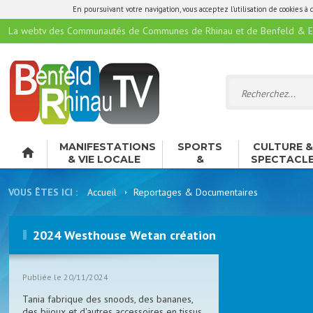
En poursuivant votre navigation, vous acceptez l'utilisation de cookies à 
La webtv des Communautés de Communes de Rhinau et de Benfeld & E
MANIFESTATIONS
SPORTS
CULTURE 
& VIE LOCALE
&
SPECTACL
LOISIRS
VOUS ÊTES ICI :
Accueil
Reportages & Documentaires
2024 Westhouse Wetan création
Publiée le 20/11/2024
Tania fabrique des snoods, des bananes,
des bijoux et d'autres accessoires en tissus