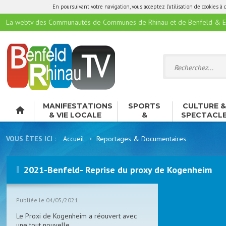
En poursuivant votre navigation, vous acceptez l'utilisation de cookies à 
La webtv des Communautés de Communes de Rhinau et de Benfeld & E
MANIFESTATIONS
SPORTS
CULTURE 
& VIE LOCALE
&
SPECTACL
LOISIRS
VOUS ÊTES ICI :
Accueil
Reportages & Documentaires
2021-Benfeld- Reprise du proxy de Kogenheim
Publiée le 04/05/2021
Le Proxi de Kogenheim a réouvert avec
une tout nouvelle