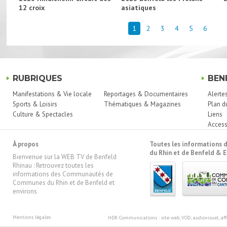
12 croix
asiatiques
1
2
3
4
5
6
RUBRIQUES
BEN
Manifestations & Vie locale
Reportages & Documentaires
Alerte
Sports & Loisirs
Thématiques & Magazines
Plan d
Culture & Spectacles
Liens
Access
À propos
Toutes les information
du Rhin et de Benfeld & E
Bienvenue sur la WEB TV de Benfeld
Rhinau : Retrouvez toutes les
informations des Communautés de
Communes du Rhin et de Benfeld et
environs
Mentions légales
HDR Communications
: site web, VOD, audiovisuel, 