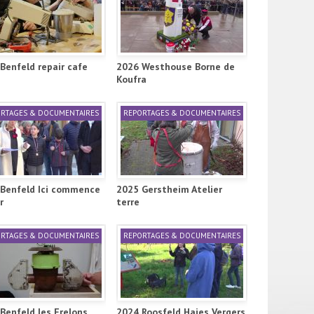
Benfeld repair cafe
2026 Westhouse Borne de
Koufra
RTAGES & DOCUMENTAIRES
REPORTAGES & DOCUMENTAIRES
Benfeld Ici commence
2025 Gerstheim Atelier
r
terre
RTAGES & DOCUMENTAIRES
REPORTAGES & DOCUMENTAIRES
Benfeld les Frelons
2024 Roosfeld Haies Vergers