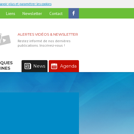
savoir plus et paramétrer les cookies
Liens
Newsletter
Contact
ALERTES VIDÉOS & NEWSLETTER
Restez informé de nos dernières
publications. Inscrivez-vous !
IQUES
News
Agenda
INES