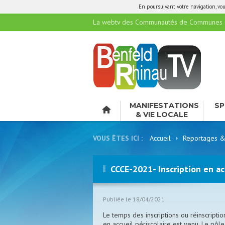
En poursuivant votre navigation, vous
La webtv des Communautés de Communes de
MANIFESTATIONS
SP
& VIE LOCALE
LO
VOUS ÊTES ICI :
Accueil
Reportages &
CCCE-2021- Inscription en acc
Publiée le 18/04/2021
Le temps des inscriptions ou réinscriptio
en accueil périscolaire est venu. Le pôle