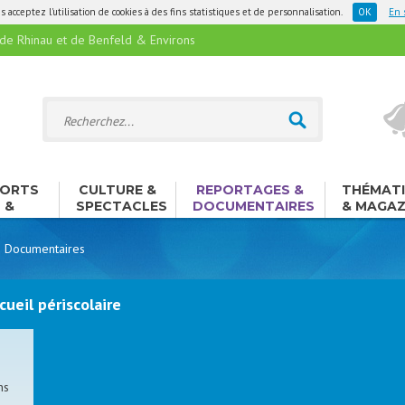
 acceptez l'utilisation de cookies à des fins statistiques et de personnalisation.
En 
 Rhinau et de Benfeld & Environs
ORTS
CULTURE &
REPORTAGES &
THÉMAT
&
SPECTACLES
DOCUMENTAIRES
& MAGAZ
ISIRS
 Documentaires
ueil périscolaire
ns