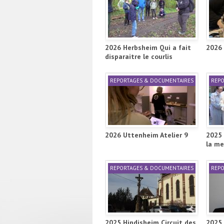
2026 Herbsheim Qui a fait
2026 
disparaitre le courlis
REPORTAGES & DOCUMENTAIRES
REPO
2026 Uttenheim Atelier 9
2025 
la me
REPORTAGES & DOCUMENTAIRES
REPO
2025 Hindisheim Circuit des
2025 