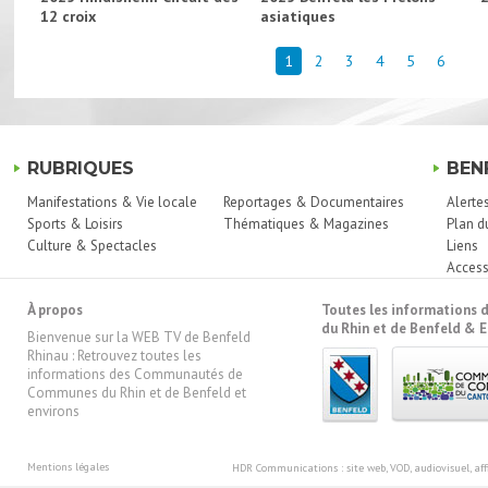
12 croix
asiatiques
1
2
3
4
5
6
RUBRIQUES
BEN
Manifestations & Vie locale
Reportages & Documentaires
Alerte
Sports & Loisirs
Thématiques & Magazines
Plan d
Culture & Spectacles
Liens
Access
À propos
Toutes les information
du Rhin et de Benfeld & E
Bienvenue sur la WEB TV de Benfeld
Rhinau : Retrouvez toutes les
informations des Communautés de
Communes du Rhin et de Benfeld et
environs
Mentions légales
HDR Communications
: site web, VOD, audiovisuel, 