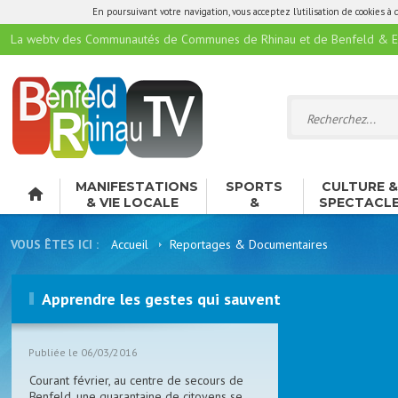
En poursuivant votre navigation, vous acceptez l'utilisation de cookies à 
La webtv des Communautés de Communes de Rhinau et de Benfeld & E
MANIFESTATIONS
SPORTS
CULTURE 
& VIE LOCALE
&
SPECTACL
LOISIRS
VOUS ÊTES ICI :
Accueil
Reportages & Documentaires
Apprendre les gestes qui sauvent
Publiée le 06/03/2016
Courant février, au centre de secours de
Benfeld, une quarantaine de citoyens se