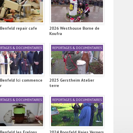
Benfeld repair cafe
2026 Westhouse Borne de
Koufra
RTAGES & DOCUMENTAIRES
REPORTAGES & DOCUMENTAIRES
Benfeld Ici commence
2025 Gerstheim Atelier
r
terre
RTAGES & DOCUMENTAIRES
REPORTAGES & DOCUMENTAIRES
Benfeld les Frelons
2024 Roosfeld Haies Vergers