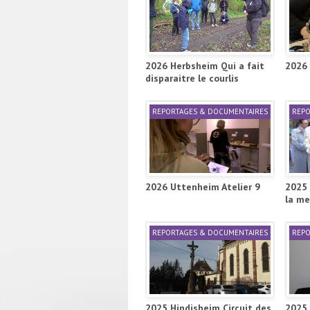
2026 Herbsheim Qui a fait
2026 
disparaitre le courlis
REPORTAGES & DOCUMENTAIRES
REPO
2026 Uttenheim Atelier 9
2025 
la me
REPORTAGES & DOCUMENTAIRES
REPO
2025 Hindisheim Circuit des
2025 