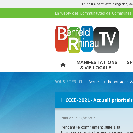
En poursuivant votre navigation, vous
La webtv des Communautés de Communes de
MANIFESTATIONS
SP
& VIE LOCALE
LO
VOUS ÊTES ICI :
Accueil
Reportages &
CCCE-2021- Accueil prioritair
Publiée le 27/04/2021
Pendant le confinement suite à la
fermeture des écoles une semaine avan