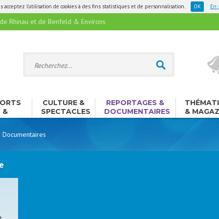
 acceptez l'utilisation de cookies à des fins statistiques et de personnalisation.
En 
 Rhinau et de Benfeld & Environs
ORTS
CULTURE &
REPORTAGES &
THÉMAT
&
SPECTACLES
DOCUMENTAIRES
& MAGAZ
ISIRS
 Documentaires
e
t