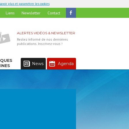
savoir plus et paramétrer les cookies
Liens
Newsletter
Contact
ALERTES VIDÉOS & NEWSLETTER
Restez informé de nos dernières
publications. Inscrivez-vous !
IQUES
News
Agenda
INES