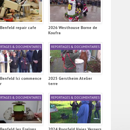
Benfeld repair cafe
2026 Westhouse Borne de
Koufra
RTAGES & DOCUMENTAIRES
REPORTAGES & DOCUMENTAIRES
Benfeld Ici commence
2025 Gerstheim Atelier
r
terre
RTAGES & DOCUMENTAIRES
REPORTAGES & DOCUMENTAIRES
Benfeld les Frelons
2024 Roosfeld Haies Vergers