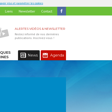
savoir plus et paramétrer les cookies
Liens
Newsletter
Contact
ALERTES VIDÉOS & NEWSLETTER
Restez informé de nos dernières
publications. Inscrivez-vous !
IQUES
News
Agenda
INES