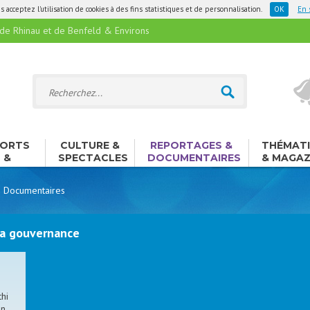
 acceptez l'utilisation de cookies à des fins statistiques et de personnalisation.
En 
 Rhinau et de Benfeld & Environs
ORTS
CULTURE &
REPORTAGES &
THÉMAT
&
SPECTACLES
DOCUMENTAIRES
& MAGAZ
ISIRS
 Documentaires
 La gouvernance
hi
on