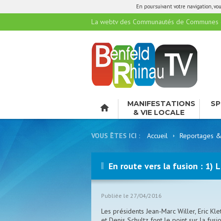
En poursuivant votre navigation, vous
La webtv des Communautés de Communes de
MANIFESTATIONS
SP
& VIE LOCALE
LO
VOUS ÊTES ICI :
Accueil
Reportages &
En route vers la fusion : 1)
Publiée le 27/04/2016
Les présidents Jean-Marc Willer, Eric Klet
et Denis Schultz font le point sur la fusi