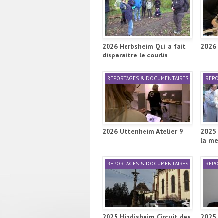
2026 Herbsheim Qui a fait
2026 
disparaitre le courlis
REPORTAGES & DOCUMENTAIRES
REPO
2026 Uttenheim Atelier 9
2025 
la me
REPORTAGES & DOCUMENTAIRES
REPO
2025 Hindisheim Circuit des
2025 