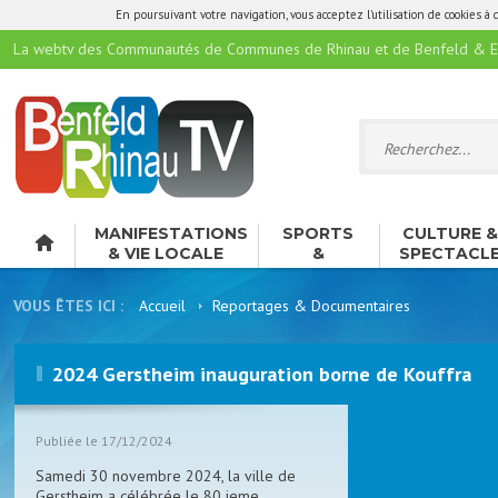
En poursuivant votre navigation, vous acceptez l'utilisation de cookies à 
La webtv des Communautés de Communes de Rhinau et de Benfeld & E
MANIFESTATIONS
SPORTS
CULTURE 
& VIE LOCALE
&
SPECTACL
LOISIRS
VOUS ÊTES ICI :
Accueil
Reportages & Documentaires
2024 Gerstheim inauguration borne de Kouffra
Publiée le 17/12/2024
Samedi 30 novembre 2024, la ville de
Gerstheim a célébrée le 80 ieme