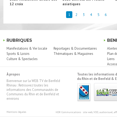
12 croix
asiatiques
1
2
3
4
5
6
RUBRIQUES
BEN
Manifestations & Vie locale
Reportages & Documentaires
Alerte
Sports & Loisirs
Thématiques & Magazines
Plan d
Culture & Spectacles
Liens
Access
À propos
Toutes les information
du Rhin et de Benfeld & E
Bienvenue sur la WEB TV de Benfeld
Rhinau : Retrouvez toutes les
informations des Communautés de
Communes du Rhin et de Benfeld et
environs
Mentions légales
HDR Communications
: site web, VOD, audiovisuel, 