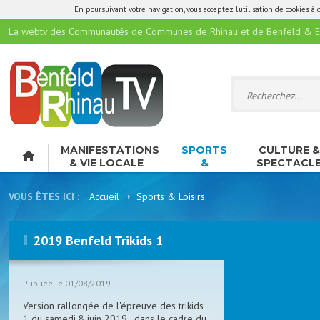
En poursuivant votre navigation, vous acceptez l'utilisation de cookies à 
La webtv des Communautés de Communes de Rhinau et de Benfeld & E
MANIFESTATIONS
SPORTS
CULTURE 
& VIE LOCALE
&
SPECTACL
LOISIRS
VOUS ÊTES ICI :
Accueil
Sports & Loisirs
2019 Benfeld Trikids 1
Publiée le 01/08/2019
Version rallongée de l'épreuve des trikids
1 du samedi 8 juin 2019 , dans le cadre du