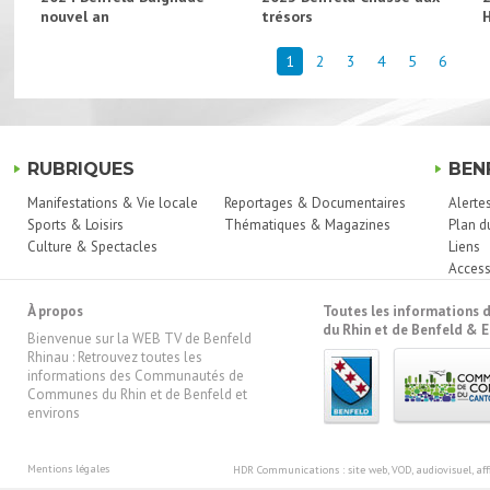
nouvel an
trésors
1
2
3
4
5
6
RUBRIQUES
BEN
Manifestations & Vie locale
Reportages & Documentaires
Alerte
Sports & Loisirs
Thématiques & Magazines
Plan d
Culture & Spectacles
Liens
Access
À propos
Toutes les information
du Rhin et de Benfeld & E
Bienvenue sur la WEB TV de Benfeld
Rhinau : Retrouvez toutes les
informations des Communautés de
Communes du Rhin et de Benfeld et
environs
Mentions légales
HDR Communications
: site web, VOD, audiovisuel, 