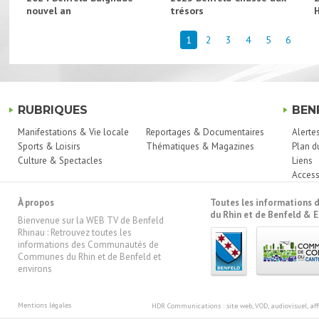
nouvel an
trésors
1
2
3
4
5
6
RUBRIQUES
BEN
Manifestations & Vie locale
Reportages & Documentaires
Alerte
Sports & Loisirs
Thématiques & Magazines
Plan d
Culture & Spectacles
Liens
Access
À propos
Toutes les information
du Rhin et de Benfeld & E
Bienvenue sur la WEB TV de Benfeld
Rhinau : Retrouvez toutes les
informations des Communautés de
Communes du Rhin et de Benfeld et
environs
Mentions légales
HDR Communications
: site web, VOD, audiovisuel, 