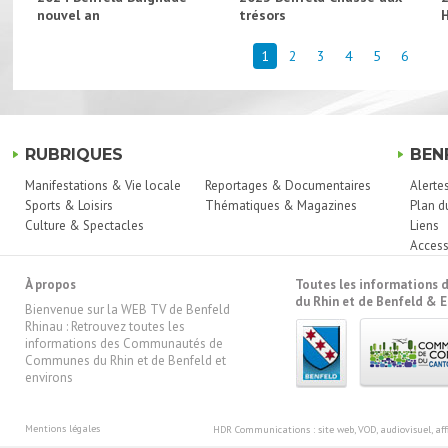
nouvel an
trésors
1
2
3
4
5
6
RUBRIQUES
BEN
Manifestations & Vie locale
Reportages & Documentaires
Alerte
Sports & Loisirs
Thématiques & Magazines
Plan d
Culture & Spectacles
Liens
Access
À propos
Toutes les information
du Rhin et de Benfeld & E
Bienvenue sur la WEB TV de Benfeld
Rhinau : Retrouvez toutes les
informations des Communautés de
Communes du Rhin et de Benfeld et
environs
Mentions légales
HDR Communications
: site web, VOD, audiovisuel, 