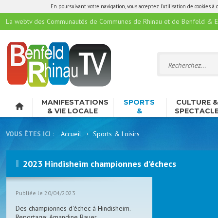
En poursuivant votre navigation, vous acceptez l'utilisation de cookies à 
La webtv des Communautés de Communes de Rhinau et de Benfeld & E
MANIFESTATIONS
SPORTS
CULTURE 
& VIE LOCALE
&
SPECTACL
LOISIRS
VOUS ÊTES ICI :
Accueil
Sports & Loisirs
2023 Hindisheim championnes d'échecs
Publiée le 20/04/2023
Des championnes d'échec à Hindisheim.
Reportage: Amandine Bauer