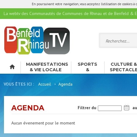
En poursuivant votre navigation, vous acceptez l'utilisation de cookies à 
La webtv des Communautés de Communes de Rhinau et de Benfeld & E
MANIFESTATIONS
SPORTS
CULTURE 
& VIE LOCALE
&
SPECTACL
LOISIRS
VOUS ÊTES ICI :
Accueil
Agenda
AGENDA
Filtrer du
a
Aucun évenement pour le moment