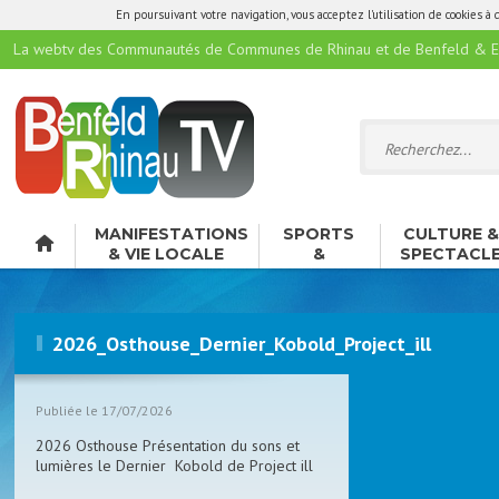
En poursuivant votre navigation, vous acceptez l'utilisation de cookies à 
La webtv des Communautés de Communes de Rhinau et de Benfeld & E
MANIFESTATIONS
SPORTS
CULTURE 
& VIE LOCALE
&
SPECTACL
LOISIRS
2026_Osthouse_Dernier_Kobold_Project_ill
Publiée le 17/07/2026
2026 Osthouse Présentation du sons et
lumières le Dernier Kobold de Project ill